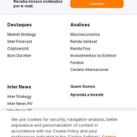
Receba nossos conteúdos
Cadastrar
por e-mail.
Destaques
Análises
Market Strategy
Macroeconomia
Inter Forecast
Renda Variável
Criptoworld
Renda Fixa
Bom Dia Inter
Investimentos no Exterior
Fundos
Cenário Internacional
Inter News
Quem Somos
Aprenda a Investir
Inter Strategy
Inter News RV
Inter News RF
Top Funds
We use cookies for security, navigation analysis, better
experience and personalization of content in
accordance with our Cookie Policy and your
Baixe o app
preferences indicated in the 'Cookie Settings'.
Cookie