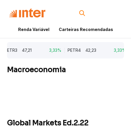
Renda Variável
Carteiras Recomendadas
Cri
ETR3
47,21
3,33%
PETR4
42,23
3,33%
EM
Macroeconomia
Global Markets Ed.2.22