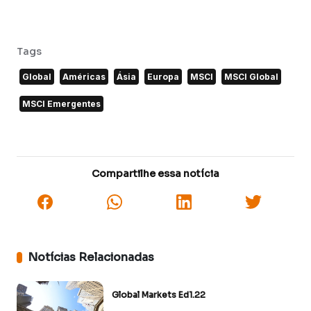
Tags
Global
Américas
Ásia
Europa
MSCI
MSCI Global
MSCI Emergentes
Compartilhe essa notícia
Notícias Relacionadas
Global Markets Ed1.22