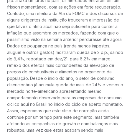
p.p. a taxa de juros no país, os mercados entraram em um
frisson momentâneo, com as ações em forte recuperação.
Contudo, uma releitura da Ata do FOMC e dos discursos de
alguns dirigentes da instituição trouxeram a impressão de
que talvez o ritmo atual não seja suficiente para conter a
inflação que assombra os mercados, fazendo com que o
pessimismo visto na semana anterior perdurasse até agora.
Dados de poupança no país (renda menos impostos,
aluguel e outros gastos) mostraram queda de 2 p.p., saindo
de 8,4%, reportado em dez/21, para 6,2% em março,
reflexo dos efeitos mais contundentes da elevação de
preços de combustíveis e alimentos no orçamento da
população. Desde o início do ano, o setor de consumo
discricionário já acumula queda de mais de 24% e vemos o
mercado norte-americano apresentando mesmo
comportamento observado para as empresas de consumo
cíclico aqui no Brasil no início do ciclo de aperto monetário.
Assim, esperamos que este ritmo de correção ainda
continue por um tempo para este segmento, mas também
afetando as companhias de growth e com balanços mais
robustos, uma vez que estas acabam sendo mais