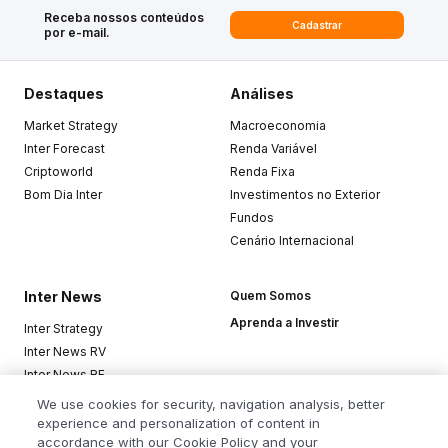
Receba nossos conteúdos
Cadastrar
por e-mail.
Destaques
Análises
Market Strategy
Macroeconomia
Inter Forecast
Renda Variável
Criptoworld
Renda Fixa
Bom Dia Inter
Investimentos no Exterior
Fundos
Cenário Internacional
Inter News
Quem Somos
Aprenda a Investir
Inter Strategy
Inter News RV
Inter News RF
Top Funds
We use cookies for security, navigation analysis, better
experience and personalization of content in
accordance with our Cookie Policy and your