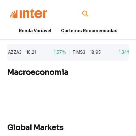
Renda Variável
Carteiras Recomendadas
Cri
AZZA3
16,21
1,57%
TIMS3
18,95
1,34%
U
Macroeconomia
Global Markets