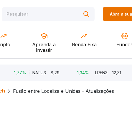
Abra a su
ripto
Aprenda a
Renda Fixa
Fundo
Investir
1,77%
NATU3
8,29
1,34%
LREN3
12,31
ch
Fusão entre Localiza e Unidas - Atualizações