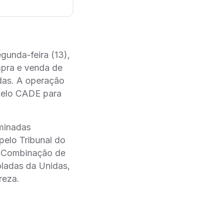
unda-feira (13),
pra e venda de
das. A operação
 pelo CADE para
minadas
pelo Tribunal do
a Combinação de
oladas da Unidas,
reza.