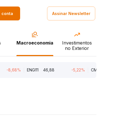
a conta
Assinar Newsletter
s
Macroeconomia
Investimentos
no Exterior
-8,68%
ENGI11
46,88
-5,22%
CMIN3
5,45