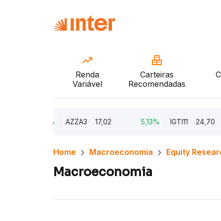
Renda
Carteiras
C
Variável
Recomendadas
9,79%
AZZA3
17,02
5,13%
IGTI11
24,70
Home
Macroeconomia
Equity Resear
Macroeconomia