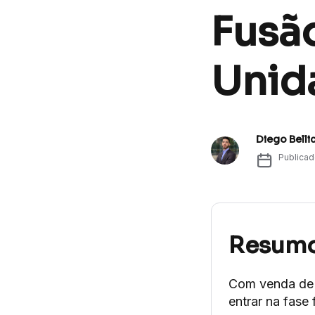
Fusão
Unida
Diego Belli
Publica
Resum
Com venda de 
entrar na fase 