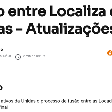
 entre Localiza 
s - Atualizaçõe
co
do
13/jun
2
min de leitura
o
ativos da Unidas o processo de fusão entre as Loca
final