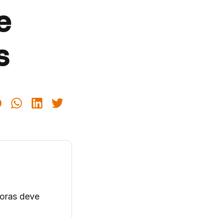
e
s
doras deve