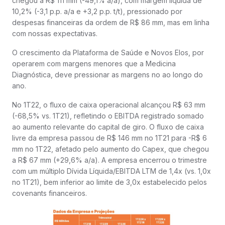
chegou a R$ 111 mm (-49,1% a/a), com margem líquida de
10,2% (-3,1 p.p. a/a e +3,2 p.p. t/t), pressionado por
despesas financeiras da ordem de R$ 86 mm, mas em linha
com nossas expectativas.
O crescimento da Plataforma de Saúde e Novos Elos, por
operarem com margens menores que a Medicina
Diagnóstica, deve pressionar as margens no ao longo do
ano.
No 1T22, o fluxo de caixa operacional alcançou R$ 63 mm
(-68,5% vs. 1T21), refletindo o EBITDA registrado somado
ao aumento relevante do capital de giro. O fluxo de caixa
livre da empresa passou de R$ 146 mm no 1T21 para -R$ 6
mm no 1T22, afetado pelo aumento do Capex, que chegou
a R$ 67 mm (+29,6% a/a). A empresa encerrou o trimestre
com um múltiplo Dívida Líquida/EBITDA LTM de 1,4x (vs. 1,0x
no 1T21), bem inferior ao limite de 3,0x estabelecido pelos
covenants financeiros.