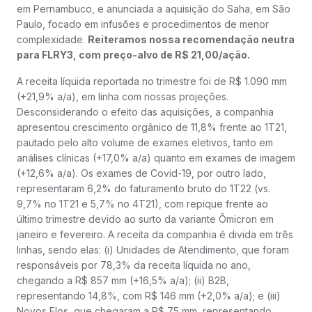
em Pernambuco, e anunciada a aquisição do Saha, em São
Paulo, focado em infusões e procedimentos de menor
complexidade.
Reiteramos nossa recomendação neutra
para FLRY3, com preço-alvo de R$ 21,00/ação.
A receita líquida reportada no trimestre foi de R$ 1.090 mm
(+21,9% a/a), em linha com nossas projeções.
Desconsiderando o efeito das aquisições, a companhia
apresentou crescimento orgânico de 11,8% frente ao 1T21,
pautado pelo alto volume de exames eletivos, tanto em
análises clínicas (+17,0% a/a) quanto em exames de imagem
(+12,6% a/a). Os exames de Covid-19, por outro lado,
representaram 6,2% do faturamento bruto do 1T22 (vs.
9,7% no 1T21 e 5,7% no 4T21), com repique frente ao
último trimestre devido ao surto da variante Ômicron em
janeiro e fevereiro. A receita da companhia é divida em três
linhas, sendo elas: (i) Unidades de Atendimento, que foram
responsáveis por 78,3% da receita líquida no ano,
chegando a R$ 857 mm (+16,5% a/a); (ii) B2B,
representando 14,8%, com R$ 146 mm (+2,0% a/a); e (iii)
Novos Elos, que chegaram a R$ 75 mm, representando