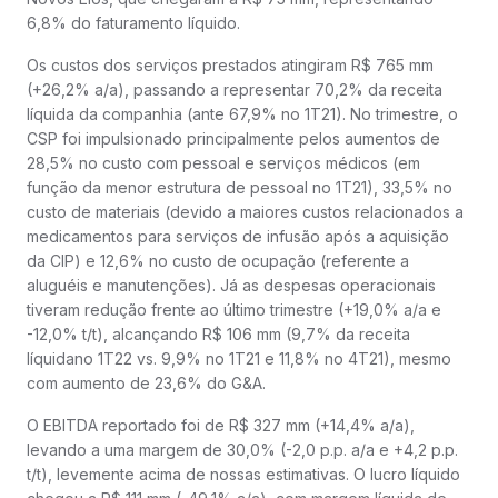
6,8% do faturamento líquido.
Os custos dos serviços prestados atingiram R$ 765 mm
(+26,2% a/a), passando a representar 70,2% da receita
líquida da companhia (ante 67,9% no 1T21). No trimestre, o
CSP foi impulsionado principalmente pelos aumentos de
28,5% no custo com pessoal e serviços médicos (em
função da menor estrutura de pessoal no 1T21), 33,5% no
custo de materiais (devido a maiores custos relacionados a
medicamentos para serviços de infusão após a aquisição
da CIP) e 12,6% no custo de ocupação (referente a
aluguéis e manutenções). Já as despesas operacionais
tiveram redução frente ao último trimestre (+19,0% a/a e
-12,0% t/t), alcançando R$ 106 mm (9,7% da receita
líquidano 1T22 vs. 9,9% no 1T21 e 11,8% no 4T21), mesmo
com aumento de 23,6% do G&A.
O EBITDA reportado foi de R$ 327 mm (+14,4% a/a),
levando a uma margem de 30,0% (-2,0 p.p. a/a e +4,2 p.p.
t/t), levemente acima de nossas estimativas. O lucro líquido