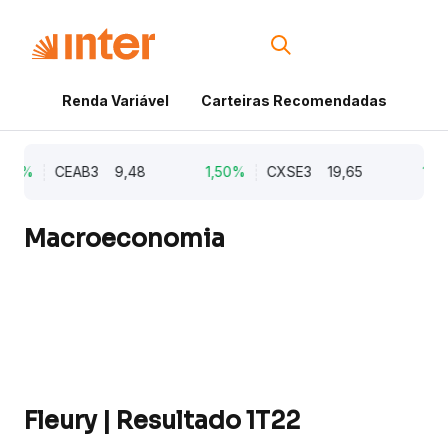
Renda Variável
Carteiras Recomendadas
Cri
21%
CEAB3
9,48
1,50%
CXSE3
19,65
1,03
Macroeconomia
Fleury | Resultado 1T22