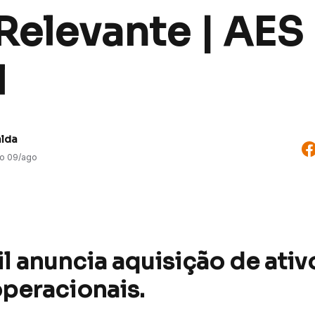
Relevante | AES
l
alda
do
09/ago
l anuncia aquisição de ativ
operacionais.