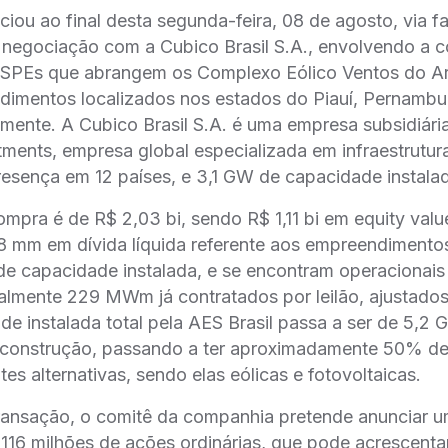
iou ao final desta segunda-feira, 08 de agosto, via fa
negociação com a Cubico Brasil S.A., envolvendo a c
s SPEs que abrangem os Complexo Eólico Ventos do Ar
dimentos localizados nos estados do Piauí, Pernambu
amente. A Cubico Brasil S.A. é uma empresa subsidiári
tments, empresa global especializada em infraestrutur
esença em 12 países, e 3,1 GW de capacidade instala
ompra é de R$ 2,03 bi, sendo R$ 1,11 bi em equity value
 mm em dívida líquida referente aos empreendimentos
capacidade instalada, e se encontram operacionais
almente 229 MWm já contratados por leilão, ajustado
de instalada total pela AES Brasil passa a ser de 5,2
 construção, passando a ter aproximadamente 50% de 
es alternativas, sendo elas eólicas e fotovoltaicas.
 transação, o comitê da companhia pretende anunciar
e 116 milhões de ações ordinárias, que pode acrescenta