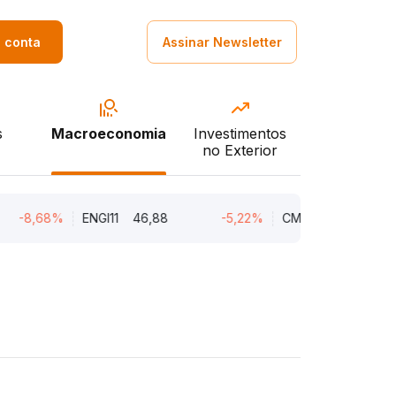
a conta
Assinar Newsletter
s
Macroeconomia
Investimentos
no Exterior
-8,68%
ENGI11
46,88
-5,22%
CMIN3
5,45