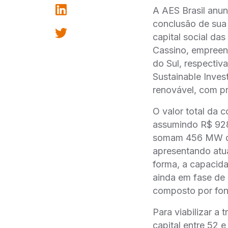
A AES Brasil anunc
conclusão de sua 
capital social da
Cassino, empreen
do Sul, respectiv
Sustainable Inves
renovável, com pr
O valor total da c
assumindo R$ 928
somam 456 MW de 
apresentando atu
forma, a capacida
ainda em fase de
composto por font
Para viabilizar a
capital entre 52 