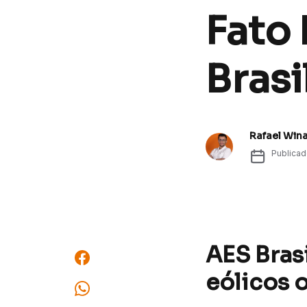
Fato 
Brasi
Rafael Win
Publica
AES Brasi
eólicos 