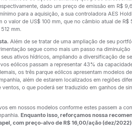
 respectivamente, dado um preço de emissão em R$ 9,6
l mínimo para a aquisição, a sua controladora AES Holdi
o valor de US$ 100 mm, que no câmbio atual de R$ 5
$ 512 mm.
sta.
Além de se tratar de uma ampliação de seu portfó
vimentação segue como mais um passo na diminuição
eus ativos hídricos, ampliando a diversificação de se
tivos eólicos passam a representar 43% da capacidade 
emais, os três parque eólicos apresentam modelos de
ompanhia, além de estarem localizados em regiões dif
e ventos, o que poderá ser traduzido em ganhos de si
ivos em nossos modelos conforme estes passem a cont
mpanhia.
Enquanto isso, reforçamos nossa recome
apel, com preço-alvo de R$ 16,00/ação (dez/2022)