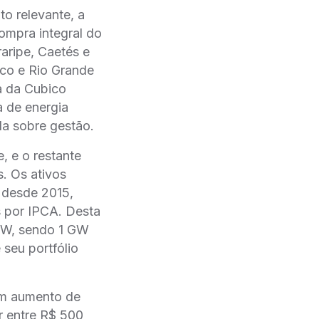
to relevante, a
ompra integral do
aripe, Caetés e
co e Rio Grande
a da Cubico
a de energia
da sobre gestão.
, e o restante
. Os ativos
 desde 2015,
s por IPCA. Desta
 GW, sendo 1 GW
seu portfólio
 um aumento de
r entre R$ 500