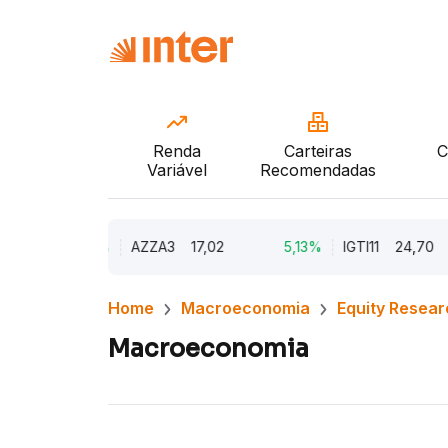
Renda
Carteiras
C
Variável
Recomendadas
9,79%
AZZA3
17,02
5,13%
IGTI11
24,70
Home
Macroeconomia
Equity Resear
Macroeconomia