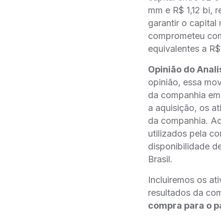
mm e R$ 1,12 bi,
garantir o capita
comprometeu com 
equivalentes a R
Opinião do Anali
opinião, essa mo
da companhia em s
a aquisição, os a
da companhia. Ad
utilizados pela c
disponibilidade d
Brasil.
Incluiremos os at
resultados da co
compra para o p