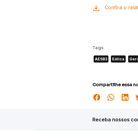
Confira o rela
Tags
AESB3
Eólica
Ger
Compartilhe essa no
Receba nossos con