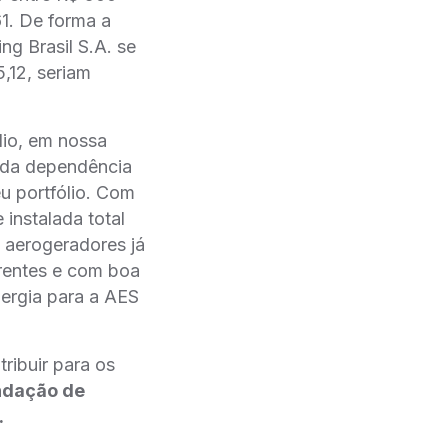
1. De forma a
ng Brasil S.A. se
,12, seriam
lio, em nossa
 da dependência
u portfólio. Com
instalada total
 aerogeradores já
erentes e com boa
nergia para a AES
ribuir para os
ndação de
.