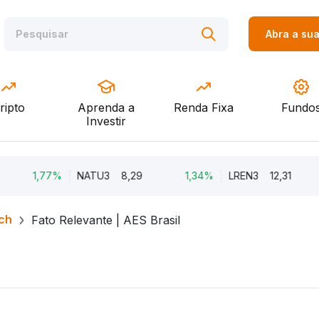
Abra a su
ripto
Aprenda a
Renda Fixa
Fundo
Investir
1,77%
NATU3
8,29
1,34%
LREN3
12,31
ch
Fato Relevante | AES Brasil