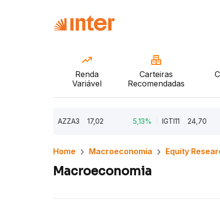
Renda
Carteiras
C
Variável
Recomendadas
9,79%
AZZA3
17,02
5,13%
IGTI11
24,70
Home
Macroeconomia
Equity Resear
Macroeconomia