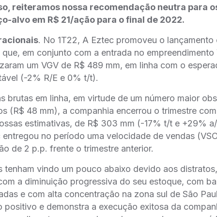
sso, reiteramos nossa recomendação neutra para o
o-alvo em R$ 21/ação para o final de 2022.
racionais
. No 1T22, A Eztec promoveu o lançamento d
que, em conjunto com a entrada no empreendimento 
lizaram um VGV de R$ 489 mm, em linha com o espera
ável (-2% R/E e 0% t/t).
s brutas em linha, em virtude de um número maior ob
os (R$ 48 mm), a companhia encerrou o trimestre com 
ossas estimativas, de R$ 303 mm (-17% t/t e +29% a
c entregou no período uma velocidade de vendas (VSO
̃o de 2 p.p. frente o trimestre anterior.
 tenham vindo um pouco abaixo devido aos distratos,
com a diminuição progressiva do seu estoque, com b
das e com alta concentração na zona sul de São Pau
ositivo e demonstra a execução exitosa da companhi