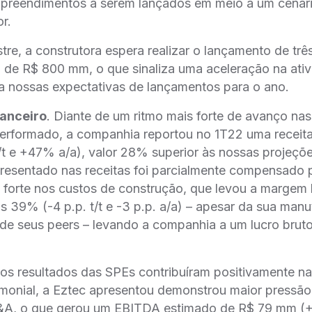
reendimentos a serem lançados em meio a um cenári
or.
tre, a construtora espera realizar o lançamento de tre
de R$ 800 mm, o que sinaliza uma aceleração na ati
 nossas expectativas de lançamentos para o ano.
anceiro
. Diante de um ritmo mais forte de avanço na
erformado, a companhia reportou no 1T22 uma receita 
e +47% a/a), valor 28% superior às nossas projeçõe
presentado nas receitas foi parcialmente compensado
s forte nos custos de construção, que levou a margem
 39% (-4 p.p. t/t e -3 p.p. a/a) – apesar da sua manute
 de seus peers – levando a companhia a um lucro brut
dos resultados das SPEs contribuíram positivamente na
rimonial, a Eztec apresentou demonstrou maior pressã
&A, o que gerou um EBITDA estimado de R$ 79 mm 