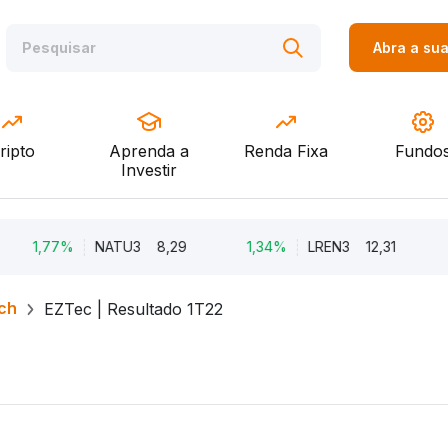
Abra a su
ripto
Aprenda a
Renda Fixa
Fundo
Investir
1,77%
NATU3
8,29
1,34%
LREN3
12,31
-8,
ch
EZTec | Resultado 1T22