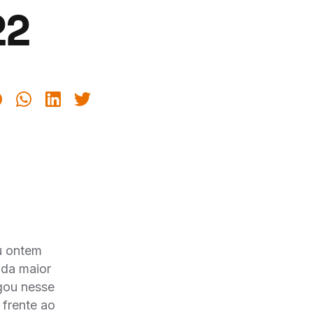
22
u ontem
 da maior
gou nesse
 frente ao