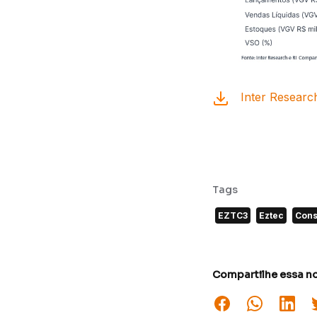
Inter Researc
Tags
EZTC3
Eztec
Cons
Compartilhe essa no