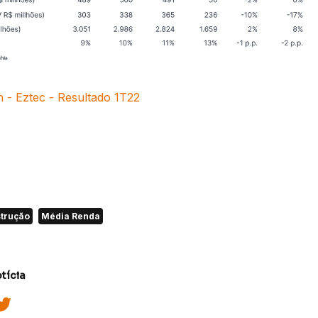
h - Eztec - Resultado 1T22
trução
Média Renda
tícia