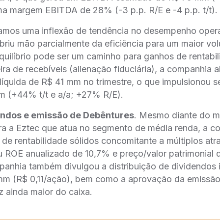
a margem EBITDA de 28% (-3 p.p. R/E e -4 p.p. t/t).
amos uma inflexão de tendência no desempenho oper
riu mão parcialmente da eficiência para um maior vo
equilíbrio pode ser um caminho para ganhos de rentab
ira de recebíveis (alienação fiduciária), a companhia
 líquida de R$ 41 mm no trimestre, o que impulsionou se
m (+44% t/t e a/a; +27% R/E).
dendos e emissão de Debêntures
. Mesmo diante do m
ra a Eztec que atua no segmento de média renda, a 
 de rentabilidade sólidos concomitante a múltiplos atr
 ROE anualizado de 10,7% e preço/valor patrimonial 
anhia também divulgou a distribuição de dividendos 
m (R$ 0,11/ação), bem como a aprovação da emissa
 ainda maior do caixa.