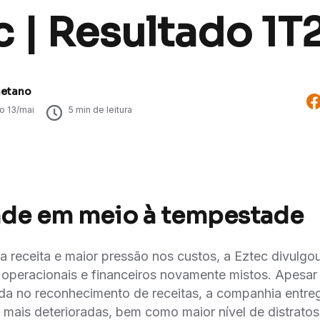
 | Resultado 1T
aetano
do
13/mai
5
min de leitura
de em meio à tempestade
receita e maior pressão nos custos, a Eztec divulgo
operacionais e financeiros novamente mistos. Apesar
da no reconhecimento de receitas, a companhia entre
 mais deterioradas, bem como maior nível de distratos