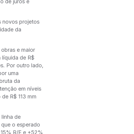
o de juros e
̂s novos projetos
vidade da
s obras e maior
líquida de R$
s. Por outro lado,
 por uma
 bruta da
nção em níveis
o de R$ 113 mm
 linha de
o que o esperado
(+15% R/E e +52%