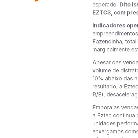
esperado.
Dito i
EZTC3, com preç
Indicadores ope
empreendimentos 
Fazendinha, tota
marginalmente est
Apesar das venda
volume de distrat
10% abaixo das n
resultado, a Ezte
R/E), desaceleraça
Embora as vendas
a Eztec continua 
unidades performa
enxergamos como p