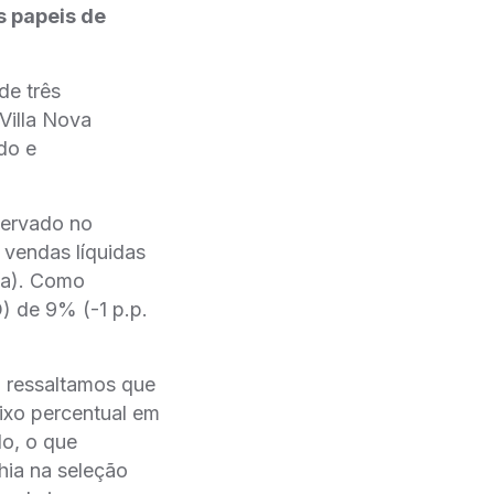
s papeis de
e três
Villa Nova
do e
servado no
vendas líquidas
/a). Como
) de 9% (-1 p.p.
 ressaltamos que
aixo percentual em
lo, o que
a na seleção