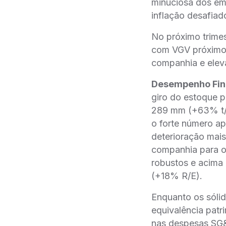
minuciosa dos emp
inflação desafiad
No próximo trimes
com VGV próximo 
companhia e eleva
Desempenho Fin
giro do estoque p
289 mm (+63% t/t 
o forte número a
deterioração mai
companhia para os
robustos e acima
(+18% R/E).
Enquanto os sóli
equivalência pat
nas despesas SG