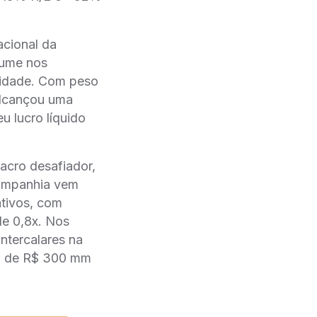
acional da
lume nos
ilidade. Com peso
 alcançou uma
u lucro líquido
acro desafiador,
companhia vem
ativos, com
de 0,8x. Nos
intercalares na
̃o de R$ 300 mm