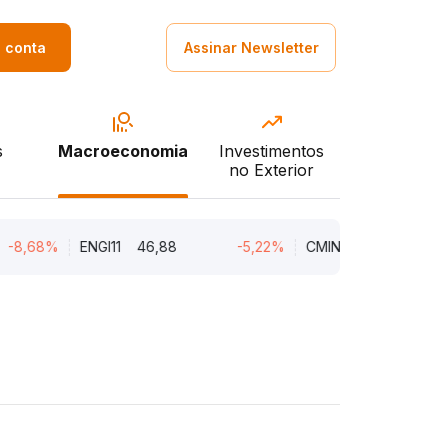
a conta
Assinar Newsletter
s
Macroeconomia
Investimentos
no Exterior
68%
ENGI11
46,88
-5,22%
CMIN3
5,45
-5,