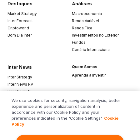
Destaques
Análises
Market Strategy
Macroeconomia
Inter Forecast
Renda Variável
Criptoworld
Renda Fixa
Bom Dia Inter
Investimentos no Exterior
Fundos
Cenário Internacional
Inter News
Quem Somos
Aprenda a Investir
Inter Strategy
Inter News RV
Inter News RF
Top Funds
We use cookies for security, navigation analysis, better
experience and personalization of content in
accordance with our Cookie Policy and your
Baixe o app
preferences indicated in the 'Cookie Settings'.
Cookie
Policy