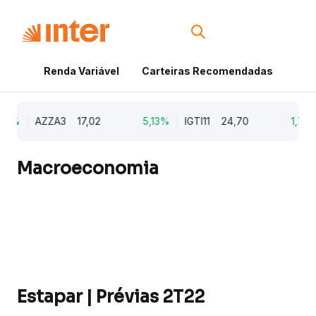
Renda Variável
Carteiras Recomendadas
Cri
9%
AZZA3
17,02
5,13%
IGTI11
24,70
1,77%
Macroeconomia
Estapar | Prévias 2T22