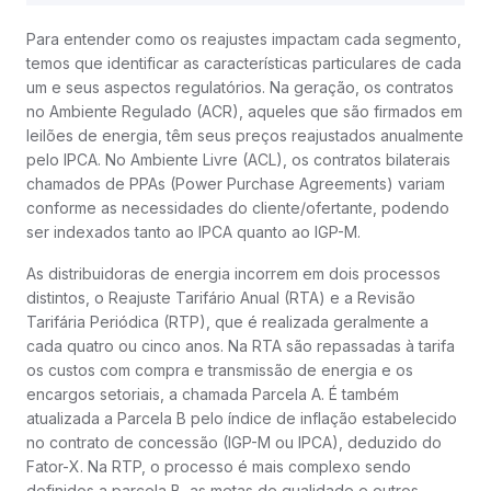
Para entender como os reajustes impactam cada segmento,
temos que identificar as características particulares de cada
um e seus aspectos regulatórios. Na geração, os contratos
no Ambiente Regulado (ACR), aqueles que são firmados em
leilões de energia, têm seus preços reajustados anualmente
pelo IPCA. No Ambiente Livre (ACL), os contratos bilaterais
chamados de PPAs (Power Purchase Agreements) variam
conforme as necessidades do cliente/ofertante, podendo
ser indexados tanto ao IPCA quanto ao IGP-M.
As distribuidoras de energia incorrem em dois processos
distintos, o Reajuste Tarifário Anual (RTA) e a Revisão
Tarifária Periódica (RTP), que é realizada geralmente a
cada quatro ou cinco anos. Na RTA são repassadas à tarifa
os custos com compra e transmissão de energia e os
encargos setoriais, a chamada Parcela A. É também
atualizada a Parcela B pelo índice de inflação estabelecido
no contrato de concessão (IGP-M ou IPCA), deduzido do
Fator-X. Na RTP, o processo é mais complexo sendo
definidos a parcela B, as metas de qualidade e outros.