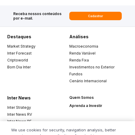
Receba nossos conteúdos
Cadastrar
por e-mail.
Destaques
Análises
Market Strategy
Macroeconomia
Inter Forecast
Renda Variável
Criptoworld
Renda Fixa
Bom Dia Inter
Investimentos no Exterior
Fundos
Cenário Internacional
Inter News
Quem Somos
Aprenda a Investir
Inter Strategy
Inter News RV
Inter News RF
Top Funds
We use cookies for security, navigation analysis, better