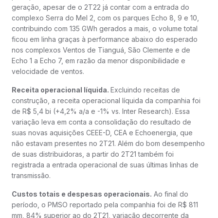
geração, apesar de o 2T22 já contar com a entrada do
complexo Serra do Mel 2, com os parques Echo 8, 9 e 10,
contribuindo com 135 GWh gerados a mais, o volume total
ficou em linha graças à performance abaixo do esperado
nos complexos Ventos de Tianguá, São Clemente e de
Echo 1 a Echo 7, em razão da menor disponibilidade e
velocidade de ventos.
Receita operacional líquida.
Excluindo receitas de
construção, a receita operacional líquida da companhia foi
de R$ 5,4 bi (+4,2% a/a e -1% vs. Inter Research). Essa
variação leva em conta a consolidação do resultado de
suas novas aquisições CEEE-D, CEA e Echoenergia, que
não estavam presentes no 2T21. Além do bom desempenho
de suas distribuidoras, a partir do 2T21 também foi
registrada a entrada operacional de suas últimas linhas de
transmissão.
Custos totais e despesas operacionais.
Ao final do
período, o PMSO reportado pela companhia foi de R$ 811
mm, 84% superior ao do 2T21, variação decorrente da