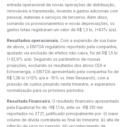
entrada operacional de novas operações de distribuição,
renováveis e transmissão, levando a gastos adicionais com
pessoal, materiais e serviços de terceiros. Além disso,
somando os provisionamentos e novas depreciações, os
gastos totais registraram um valor de R$ 1,3 bi, (+83% a/a).
Resultados operacionais.
Com a expansão de sua base
de ativos, o EBITDA regulatório reportado pela companhia,
ajustado via exclusão de efeitos não-caixa, foi de R$ 1,5 bi
(+32,6% a/a). Seguindo os parâmetros de nossas
projeções, excluindo os resultados dos ativos CEA e
Echoenergia, o EBITDA apresentado pela companhia foi de
R$ 1,38 bi (+13% a/a e -15% vs. Inter Research), com a
pressão de custos pesando neste trimestre, e esperamos
normalização para os próximos períodos.
Resultado Financeiro.
O resultado financeiro apresentado
pela Equatorial foi de -R$ 1,1 bi, ante os -R$ 310 mm
reportados no 2T21, justificado principalmente por: (i) maior
volume de dívida contratada ao final do trimestre; (ii) alta de
inflação de juros no período; (iii) reconhecimento de