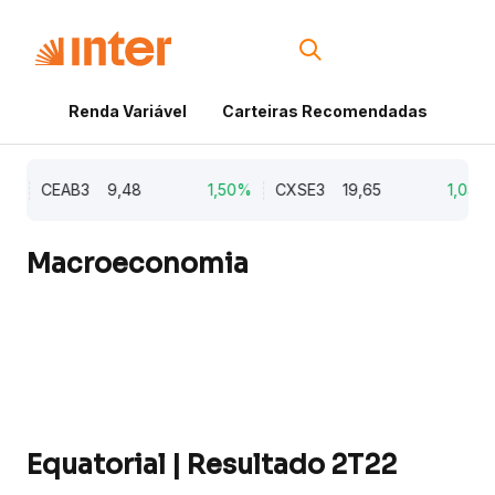
Renda Variável
Carteiras Recomendadas
Cri
%
CEAB3
9,48
1,50%
CXSE3
19,65
1,03%
Macroeconomia
Equatorial | Resultado 2T22