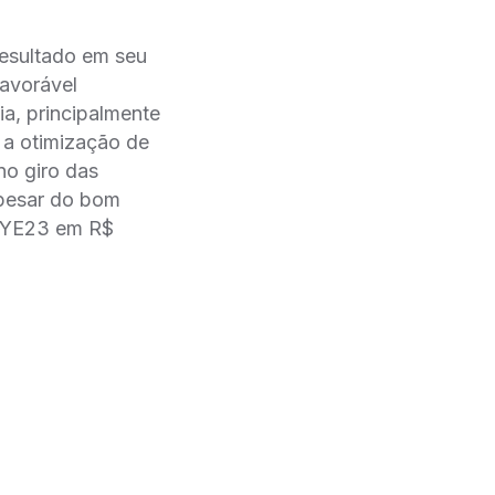
resultado em seu
avorável
a, principalmente
a otimização de
no giro das
Apesar do bom
P YE23 em R$