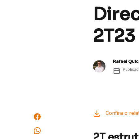
Direc
2T23
Rafael Quic
Publica
Confira o rela
2T estru