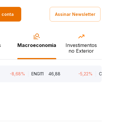
a conta
Assinar Newsletter
s
Macroeconomia
Investimentos
no Exterior
-8,68%
ENGI11
46,88
-5,22%
CMIN3
5,45