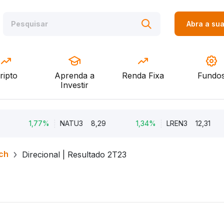
Abra a su
ripto
Aprenda a
Renda Fixa
Fundo
Investir
1,77%
NATU3
8,29
1,34%
LREN3
12,31
ch
Direcional | Resultado 2T23