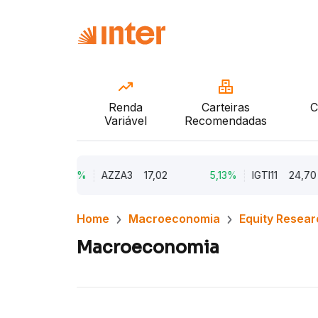
Renda
Carteiras
C
Variável
Recomendadas
9,79%
AZZA3
17,02
5,13%
IGTI11
24,70
Home
Macroeconomia
Equity Resear
Macroeconomia