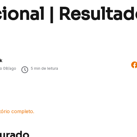
ional | Resulta
k
do
08/ago
5
min de leitura
tório completo.
turado