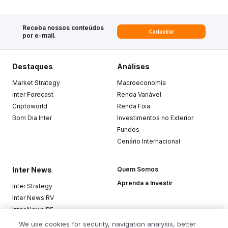
Receba nossos conteúdos
Cadastrar
por e-mail.
Destaques
Análises
Market Strategy
Macroeconomia
Inter Forecast
Renda Variável
Criptoworld
Renda Fixa
Bom Dia Inter
Investimentos no Exterior
Fundos
Cenário Internacional
Inter News
Quem Somos
Aprenda a Investir
Inter Strategy
Inter News RV
Inter News RF
Top Funds
We use cookies for security, navigation analysis, better