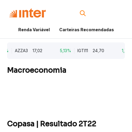
Renda Variável
Carteiras Recomendadas
Cri
9%
AZZA3
17,02
5,13%
IGTI11
24,70
1,77%
Macroeconomia
Copasa | Resultado 2T22