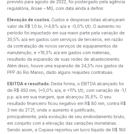
previsto para agosto de 2022, foi postergado pela agência
regulatória, Arsae – MG, com data ainda a definir.
Elevação de custos.
Custos e despesas totais alcançaram
valor de R$ 1,0 bi, (+4,8% a/a e -0,0% t/t). O aumento no
período foi impactado em sua maior parte pela variação de
30,5% a/a em gastos com serviços de terceiros, em razão
da contratação de novos serviços de equipamentos de
manutenção, e +19,3% a/a em gastos com materiais,
resultado da expansão de suas redes de abastecimento.
Além disso, houve uma expansão de 24,5% nos gastos da
PPP do Rio Manso, dado alguns reajustes contratuais.
EBITDA e resultado.
Desta forma, o EBITDA alcançado foi
de R$ 492 mm, (+0,0% a/a, e +11% t/t), com variação de -1,1
p.p. a/a em sua margem, que alcançou 35,6%. O seu
resultado financeiro ficou negativo em R$ 80 mm, contra R$
3 mm do 2T21, onde o aumento é justificado,
principalmente, pela evolução de seu endividamento bruto,
em conjunto com a elevação das variações monetárias.
Sendo assim, a Copasa reportou um lucro líquido de R$ 180