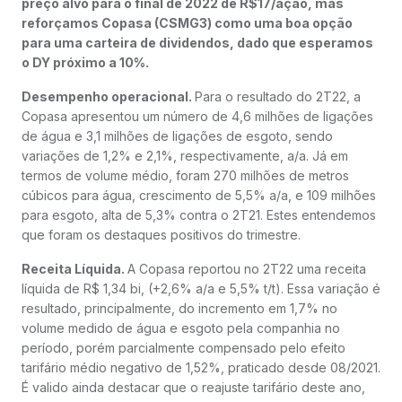
preço alvo para o final de 2022 de R$17/ação, mas
reforçamos Copasa (CSMG3) como uma boa opção
para uma carteira de dividendos, dado que esperamos
o DY próximo a 10%.
Desempenho operacional.
Para o resultado do 2T22, a
Copasa apresentou um número de 4,6 milhões de ligações
de água e 3,1 milhões de ligações de esgoto, sendo
variações de 1,2% e 2,1%, respectivamente, a/a. Já em
termos de volume médio, foram 270 milhões de metros
cúbicos para água, crescimento de 5,5% a/a, e 109 milhões
para esgoto, alta de 5,3% contra o 2T21. Estes entendemos
que foram os destaques positivos do trimestre.
Receita Líquida.
A Copasa reportou no 2T22 uma receita
líquida de R$ 1,34 bi, (+2,6% a/a e 5,5% t/t). Essa variação é
resultado, principalmente, do incremento em 1,7% no
volume medido de água e esgoto pela companhia no
período, porém parcialmente compensado pelo efeito
tarifário médio negativo de 1,52%, praticado desde 08/2021.
É valido ainda destacar que o reajuste tarifário deste ano,