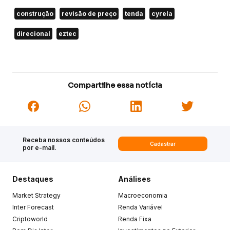
construção
revisão de preço
tenda
cyrela
direcional
eztec
Compartilhe essa notícia
Receba nossos conteúdos
Cadastrar
por e-mail.
Destaques
Análises
Market Strategy
Macroeconomia
Inter Forecast
Renda Variável
Criptoworld
Renda Fixa