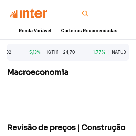
Renda Variável
Carteiras Recomendadas
Cri
5,13%
IGTI11
24,70
1,77%
NATU3
8,29
Macroeconomia
Revisão de preços | Construção