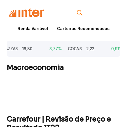
Renda Variável
Carteiras Recomendadas
Cri
AZZA3
16,80
3,77%
COGN3
2,22
0,91%
E
Macroeconomia
Carrefour | Revisão de Preço e