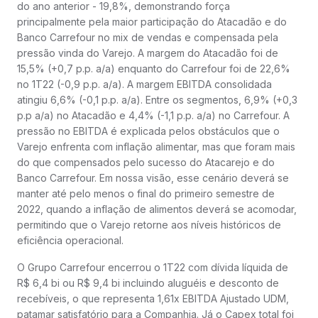
do ano anterior - 19,8%, demonstrando força
principalmente pela maior participação do Atacadão e do
Banco Carrefour no mix de vendas e compensada pela
pressão vinda do Varejo. A margem do Atacadão foi de
15,5% (+0,7 p.p. a/a) enquanto do Carrefour foi de 22,6%
no 1T22 (-0,9 p.p. a/a). A margem EBITDA consolidada
atingiu 6,6% (-0,1 p.p. a/a). Entre os segmentos, 6,9% (+0,3
p.p a/a) no Atacadão e 4,4% (-1,1 p.p. a/a) no Carrefour. A
pressão no EBITDA é explicada pelos obstáculos que o
Varejo enfrenta com inflação alimentar, mas que foram mais
do que compensados pelo sucesso do Atacarejo e do
Banco Carrefour. Em nossa visão, esse cenário deverá se
manter até pelo menos o final do primeiro semestre de
2022, quando a inflação de alimentos deverá se acomodar,
permitindo que o Varejo retorne aos níveis históricos de
eficiência operacional.
O Grupo Carrefour encerrou o 1T22 com dívida líquida de
R$ 6,4 bi ou R$ 9,4 bi incluindo aluguéis e desconto de
recebíveis, o que representa 1,61x EBITDA Ajustado UDM,
patamar satisfatório para a Companhia. Já o Capex total foi