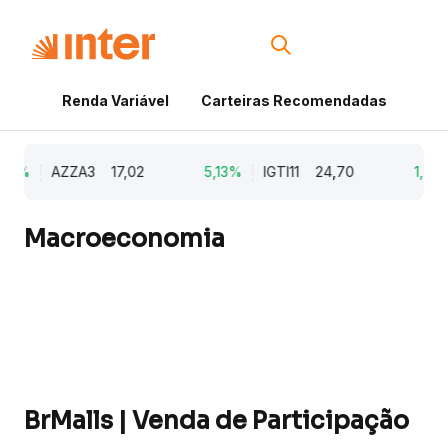
Renda Variável
Carteiras Recomendadas
Cri
79%
AZZA3
17,02
5,13%
IGTI11
24,70
1,77%
Macroeconomia
BrMalls | Venda de Participação