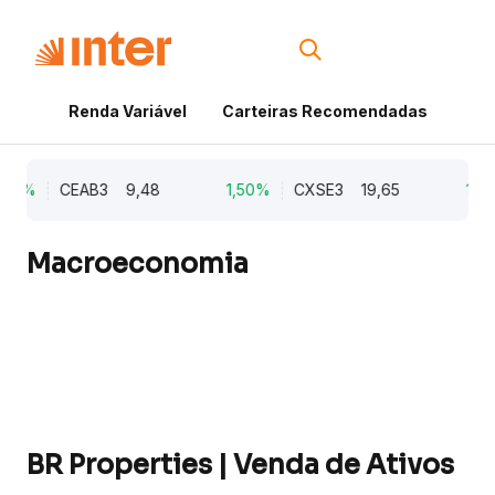
Renda Variável
Carteiras Recomendadas
Cri
,21%
CEAB3
9,48
1,50%
CXSE3
19,65
1,03
Macroeconomia
BR Properties | Venda de Ativos