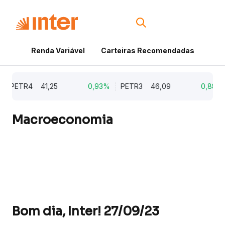
Renda Variável
Carteiras Recomendadas
Cri
PETR4
41,25
0,93%
PETR3
46,09
0,88%
Macroeconomia
Bom dia, Inter! 27/09/23