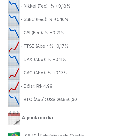
- Nikkei (Fec): % +0,18%
- SSEC (Fec): % +0,16%
- CSI (Fec): % +0,21%
- FTSE (Abe): % -0,17%
- DAX (Abe): % +0,11%
- CAC (Abe): % +0,17%
- Dólar: R$ 4,99
- BTC (Abe): US$ 26.650,30
Agenda do dia
- 08:30 | Estatísticas de Crédito