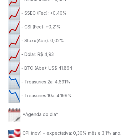
- SSEC (Fec): +0,40%
- CSI (Fec): +0,21%
- Stoxx(Abe): 0,02%
- Dólar: R$ 4,93
- BTC (Abe): US$ 41.864
- Treasuries 2a: 4,691%
- Treasuries 10a: 4,199%
*Agenda do dia*
CPI (nov) – expectativa: 0,30% mês e 3,1% ano.