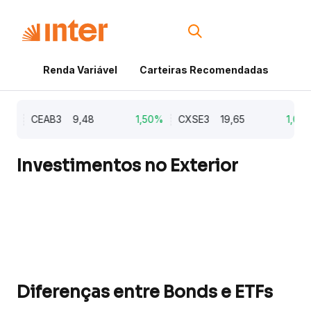
Renda Variável
Carteiras Recomendadas
Cri
1%
CEAB3
9,48
1,50%
CXSE3
19,65
1,03%
Investimentos no Exterior
Diferenças entre Bonds e ETFs