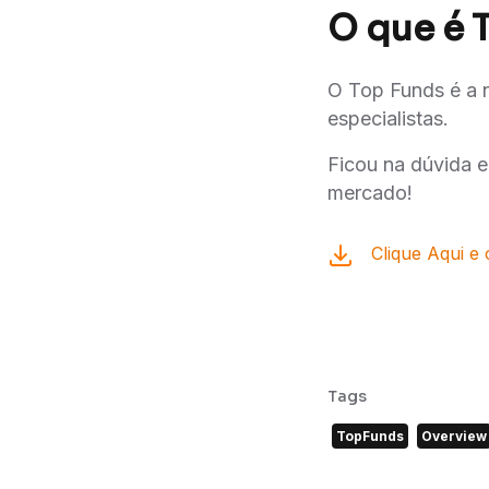
O que é 
O Top Funds é a 
especialistas.
Ficou na dúvida e
mercado!
Clique Aqui e 
Tags
TopFunds
Overview