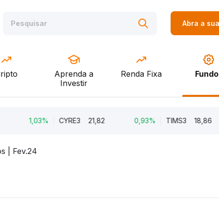
Abra a su
ripto
Aprenda a
Renda Fixa
Fundo
Investir
1,03%
CYRE3
21,82
0,93%
TIMS3
18,86
s | Fev.24