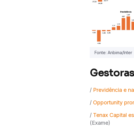
Fonte: Anbima/Inter
Gestoras
/
Previdência e na
/
Opportunity pro
/
Tenax Capital es
(Exame)