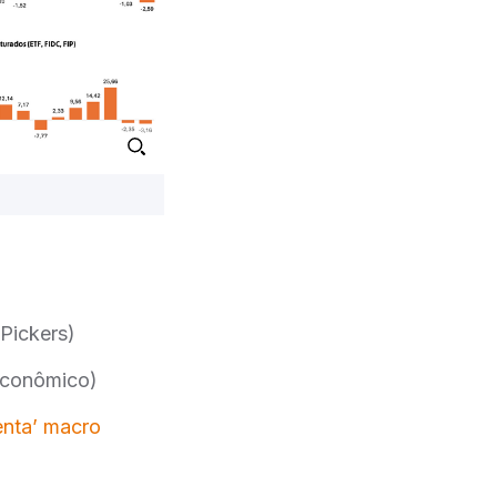
Pickers)
Econômico)
enta’ macro