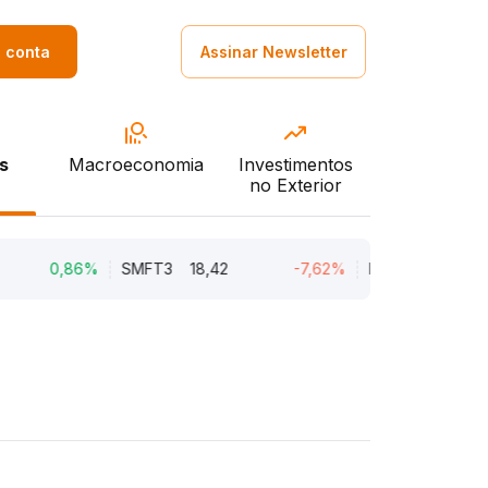
a conta
Assinar Newsletter
s
Macroeconomia
Investimentos
no Exterior
0,86%
SMFT3
18,42
-7,62%
BRAV3
18,45