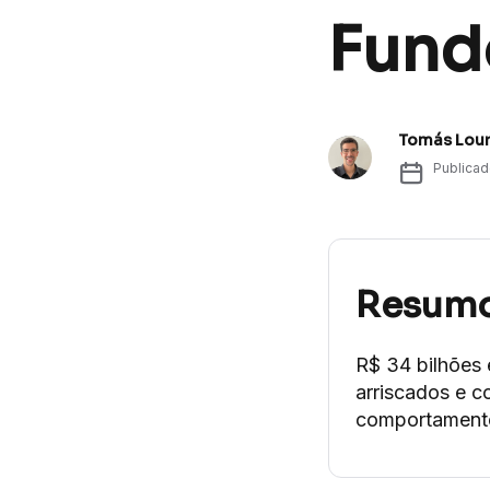
Fundo
Tomás Lour
Publica
Resum
R$ 34 bilhões 
arriscados e c
comportamento 