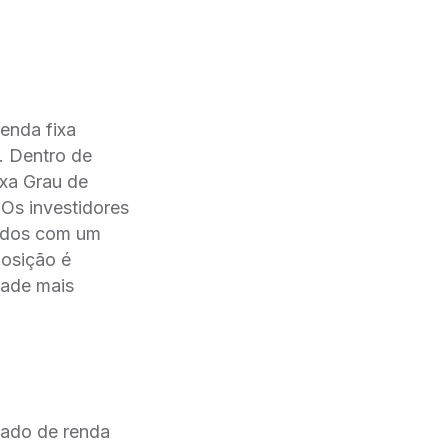
enda fixa
. Dentro de
ixa Grau de
 Os investidores
undos com um
osição é
dade mais
cado de renda