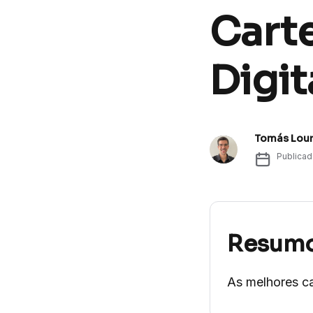
Cart
Digit
Tomás Lour
Publica
Resum
As melhores ca