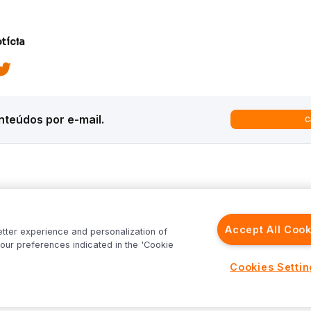
tícia
teúdos por e-mail.
C
ques
Análises
Inter News
trategy
Macroeconomia
Inter Strategy
Accept All Cook
etter experience and personalization of
recast
Renda Variável
Inter News RV
our preferences indicated in the 'Cookie
rld
Renda Fixa
Inter News RF
Inter
Investimentos no Exterior
Top Funds
Cookies Setti
Fundos
Cenário Internacional