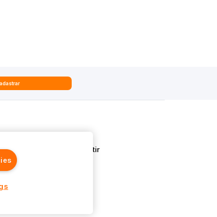
adastrar
Quem Somos
Aprenda a Investir
ies
ngs