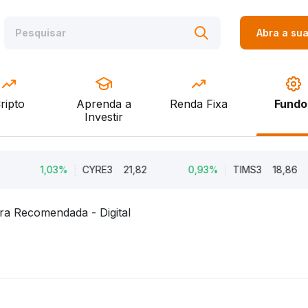
Abra a su
ripto
Aprenda a
Renda Fixa
Fundo
Investir
1,03%
CYRE3
21,82
0,93%
TIMS3
18,86
ira Recomendada - Digital