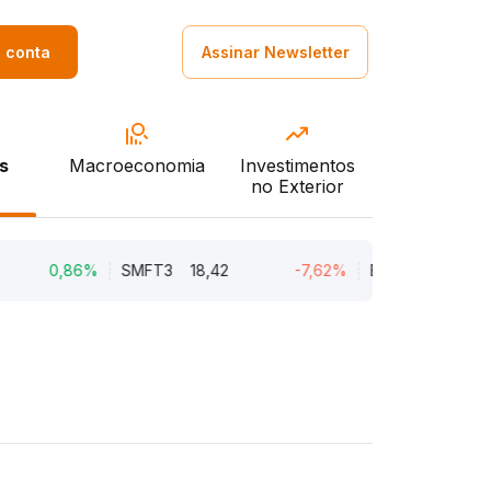
a conta
Assinar Newsletter
s
Macroeconomia
Investimentos
no Exterior
0,86%
SMFT3
18,42
-7,62%
BRAV3
18,45