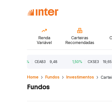
Renda
Carteiras
C
Variável
Recomendadas
0
2,21%
CEAB3
9,48
1,50%
CXSE3
19,65
Home
Fundos
Investimentos
Carte
Fundos