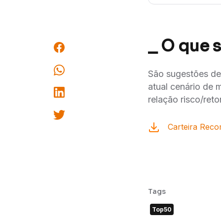
_ O que 
São sugestões de
atual cenário de 
relação risco/reto
Carteira Reco
Tags
Top50