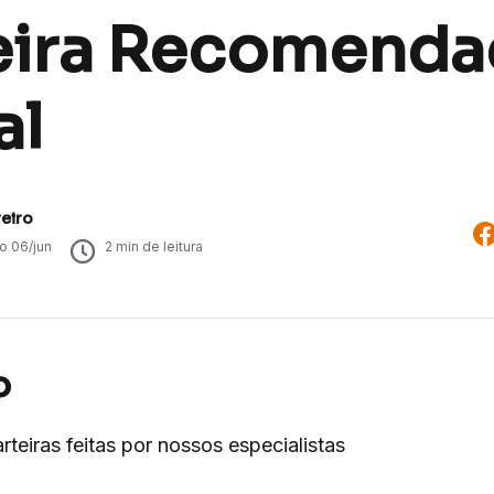
eira Recomenda
al
eiro
do
06/jun
2
min de leitura
o
rteiras feitas por nossos especialistas