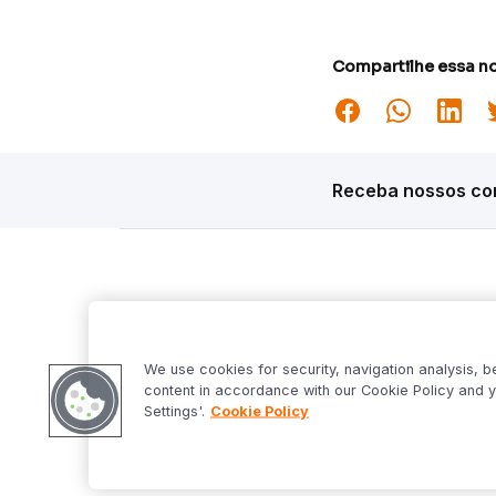
Compartilhe essa no
Receba nossos con
Siga o Inter
Desta
Market S
We use cookies for security, navigation analysis, b
Inter Fo
content in accordance with our Cookie Policy and y
Criptowo
Settings'.
Cookie Policy
Bom Dia 