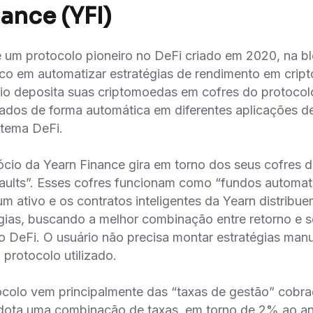
ance (YFI)
 um protocolo pioneiro no DeFi criado em 2020, na b
o em automatizar estratégias de rendimento em cripto.
rio deposita suas criptomoedas em cofres do protocol
cados de forma automática em diferentes aplicações d
stema DeFi.
cio da Yearn Finance gira em torno dos seus cofres d
ults”. Esses cofres funcionam como “fundos automat
um ativo e os contratos inteligentes da Yearn distribu
égias, buscando a melhor combinação entre retorno e 
o DeFi. O usuário não precisa montar estratégias ma
protocolo utilizado.
ocolo vem principalmente das “taxas de gestão” cobr
adota uma combinação de taxas, em torno de 2% ao an