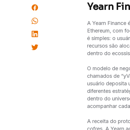
Yearn Fin
A Yearn Finance é
Ethereum, com foc
é simples: o usuá
recursos são alo
dentro do ecossi
O modelo de negó
chamados de “yVa
usuário deposita 
diferentes estrat
dentro do univers
acompanhar cada 
A receita do prot
cofres. A Yearn 