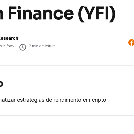
 Finance (YFI)
Research
do
21/nov
7
min de leitura
o
tizar estratégias de rendimento em cripto