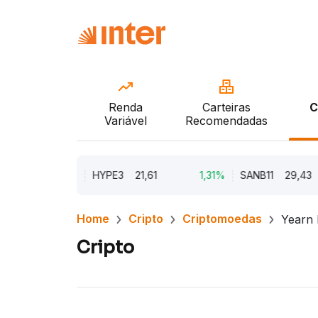
Renda
Carteiras
C
Variável
Recomendadas
9,67%
HYPE3
21,61
1,31%
SANB11
29,43
Home
Cripto
Criptomoedas
Yearn 
Cripto