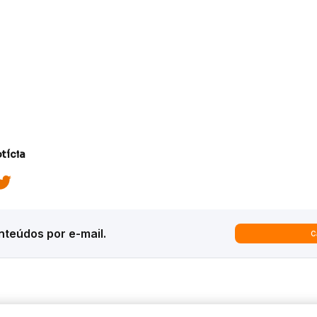
tícia
teúdos por e-mail.
C
ques
Análises
Inter News