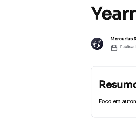
Yearn
Mercurius 
Publica
Resum
Foco em automa