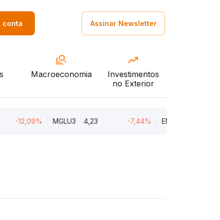
a conta
Assinar Newsletter
s
Macroeconomia
Investimentos
no Exterior
-12,09%
MGLU3
4,23
-7,44%
ENGI11
46,78