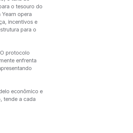
para o tesouro do
a Yearn opera
a, incentivos e
strutura para o
 O protocolo
lmente enfrenta
 apresentando
odelo econômico e
, tende a cada