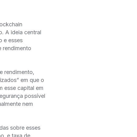
lockchain
 A ideia central
o e esses
e rendimento
e rendimento,
izados” em que o
em esse capital em
segurança possível
nualmente nem
adas sobre esses
o, e taxa de