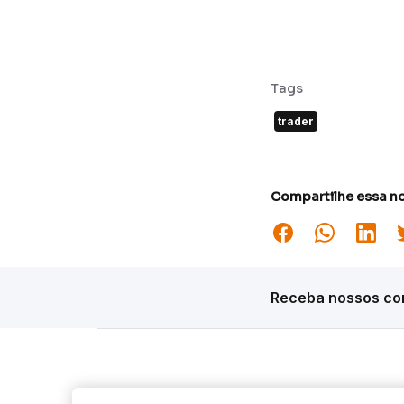
Tags
trader
Compartilhe essa no
Receba nossos con
Siga o Inter
Desta