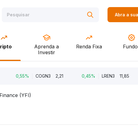
Abra a su
ripto
Aprenda a
Renda Fixa
Fundo
Investir
0,55%
COGN3
2,21
0,45%
LREN3
11,85
Finance (YFI)