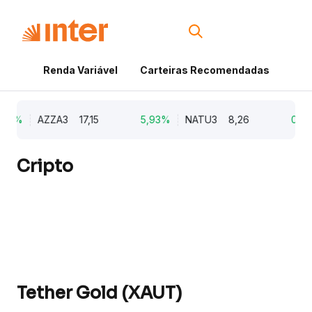
Renda Variável
Carteiras Recomendadas
Cri
79%
AZZA3
17,15
5,93%
NATU3
8,26
0,98
Cripto
Tether Gold (XAUT)