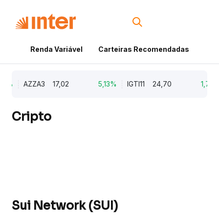
Renda Variável
Carteiras Recomendadas
Cri
9%
AZZA3
17,02
5,13%
IGTI11
24,70
1,77%
Cripto
Sui Network (SUI)