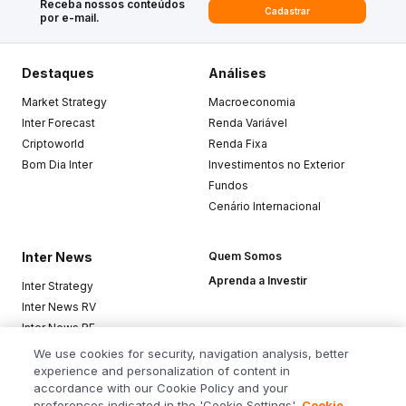
Receba nossos conteúdos
Cadastrar
por e-mail.
Destaques
Análises
Market Strategy
Macroeconomia
Inter Forecast
Renda Variável
Criptoworld
Renda Fixa
Bom Dia Inter
Investimentos no Exterior
Fundos
Cenário Internacional
Inter News
Quem Somos
Aprenda a Investir
Inter Strategy
Inter News RV
Inter News RF
Top Funds
We use cookies for security, navigation analysis, better
experience and personalization of content in
accordance with our Cookie Policy and your
Baixe o app
preferences indicated in the 'Cookie Settings'.
Cookie