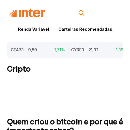
Renda Variável
Carteiras Recomendadas
Cri
0%
CEAB3
9,50
1,71%
CYRE3
21,92
1,39%
Cripto
Quem criou o bitcoin e por que é