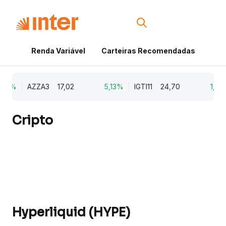
Renda Variável
Carteiras Recomendadas
Cri
79%
AZZA3
17,02
5,13%
IGTI11
24,70
1,77
Cripto
Hyperliquid (HYPE)