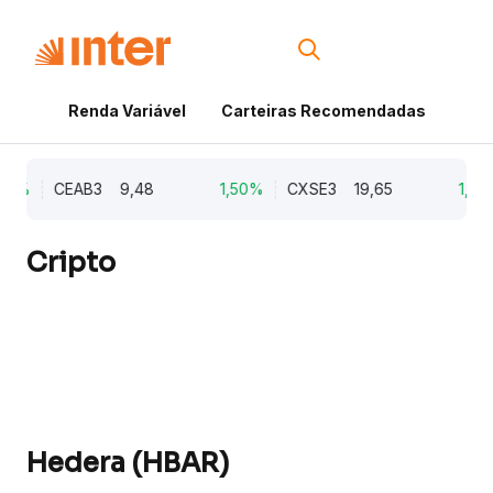
Renda Variável
Carteiras Recomendadas
Cri
21%
CEAB3
9,48
1,50%
CXSE3
19,65
1,03%
Cripto
Hedera (HBAR)