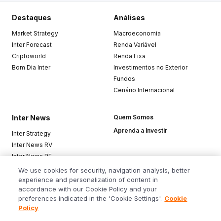
Destaques
Análises
Market Strategy
Macroeconomia
Inter Forecast
Renda Variável
Criptoworld
Renda Fixa
Bom Dia Inter
Investimentos no Exterior
Fundos
Cenário Internacional
Inter News
Quem Somos
Aprenda a Investir
Inter Strategy
Inter News RV
Inter News RF
Top Funds
We use cookies for security, navigation analysis, better
experience and personalization of content in
accordance with our Cookie Policy and your
Baixe o app
preferences indicated in the 'Cookie Settings'.
Cookie
Policy