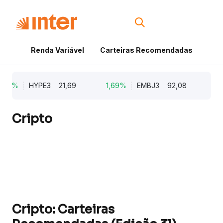
Renda Variável
Carteiras Recomendadas
Cri
,96%
HYPE3
21,69
1,69%
EMBJ3
92,08
0,
Cripto
Cripto: Carteiras