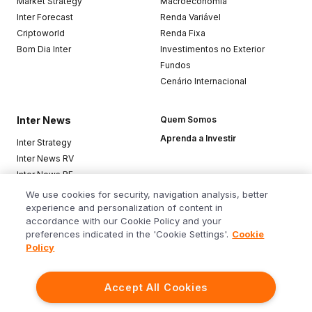
Market Strategy
Macroeconomia
Inter Forecast
Renda Variável
Criptoworld
Renda Fixa
Bom Dia Inter
Investimentos no Exterior
Fundos
Cenário Internacional
Inter News
Quem Somos
Aprenda a Investir
Inter Strategy
Inter News RV
Inter News RF
Top Funds
We use cookies for security, navigation analysis, better
experience and personalization of content in
accordance with our Cookie Policy and your
Baixe o app
preferences indicated in the 'Cookie Settings'.
Cookie
Policy
Accept All Cookies
Siga o Inter