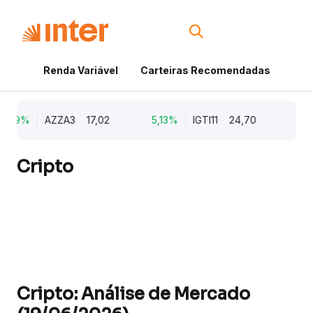
Renda Variável
Carteiras Recomendadas
Cri
9,79%
AZZA3
17,02
5,13%
IGTI11
24,70
1,7
Cripto
Cripto: Análise de Mercado