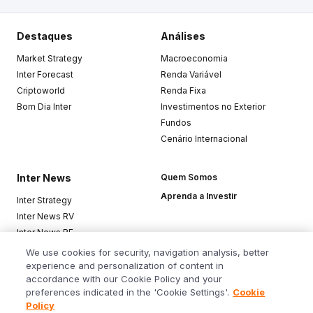
Destaques
Análises
Market Strategy
Macroeconomia
Inter Forecast
Renda Variável
Criptoworld
Renda Fixa
Bom Dia Inter
Investimentos no Exterior
Fundos
Cenário Internacional
Inter News
Quem Somos
Aprenda a Investir
Inter Strategy
Inter News RV
Inter News RF
Top Funds
We use cookies for security, navigation analysis, better
experience and personalization of content in
accordance with our Cookie Policy and your
Baixe o app
preferences indicated in the 'Cookie Settings'.
Cookie
Policy