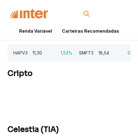
Renda Variável
Carteiras Recomendadas
Cri
8%
HAPV3
11,30
1,53%
SMFT3
18,54
0,87
Cripto
Celestia (TIA)