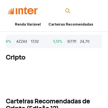
Renda Variável
Carteiras Recomendadas
Cri
9,79%
AZZA3
17,02
5,13%
IGTI11
24,70
1,
Cripto
Carteiras Recomendadas de