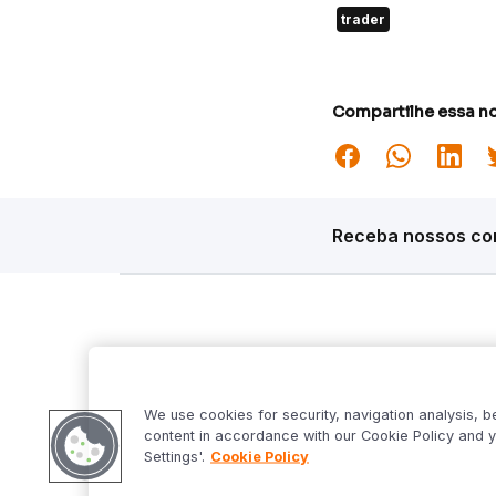
trader
Compartilhe essa no
Receba nossos con
Siga o Inter
Desta
Market S
We use cookies for security, navigation analysis, b
Inter Fo
content in accordance with our Cookie Policy and y
Criptowo
Settings'.
Cookie Policy
Bom Dia 