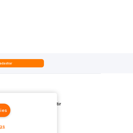
adastrar
Quem Somos
Aprenda a Investir
ies
ngs