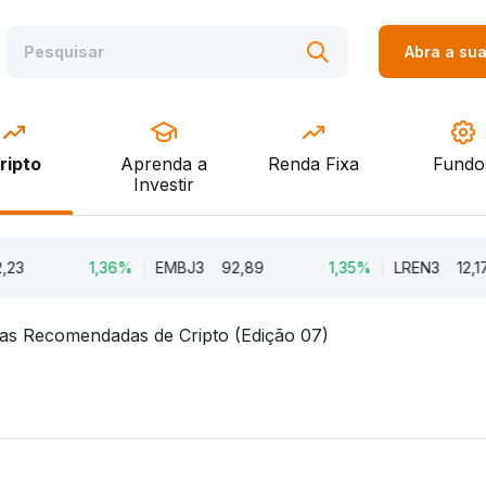
Abra a su
ripto
Aprenda a
Renda Fixa
Fundo
Investir
3
1,36%
EMBJ3
92,89
1,35%
LREN3
12,17
ras Recomendadas de Cripto (Edição 07)