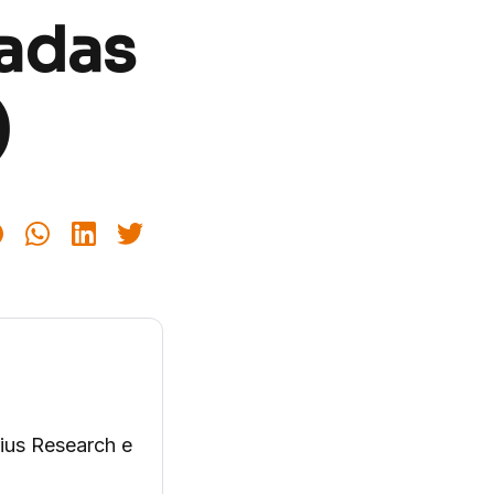
adas
)
rius Research e