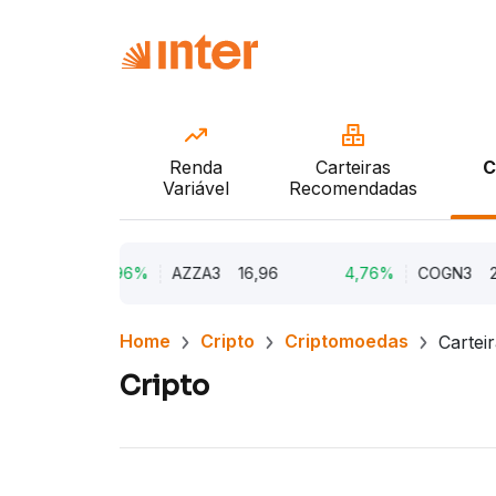
Renda
Carteiras
C
Variável
Recomendadas
99
9,96%
AZZA3
16,96
4,76%
COGN3
2,2
Home
Cripto
Criptomoedas
Cartei
Cripto