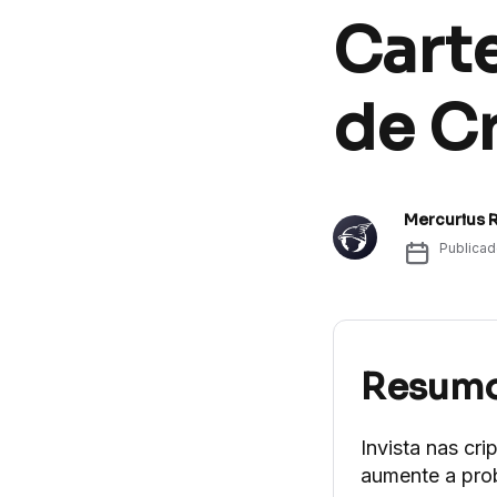
Cart
de Cr
Mercurius 
Publica
Resum
Invista nas cr
aumente a pro