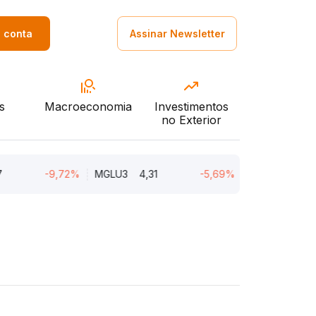
a conta
Assinar Newsletter
s
Macroeconomia
Investimentos
no Exterior
-9,72%
MGLU3
4,31
-5,69%
ENGI11
46,88