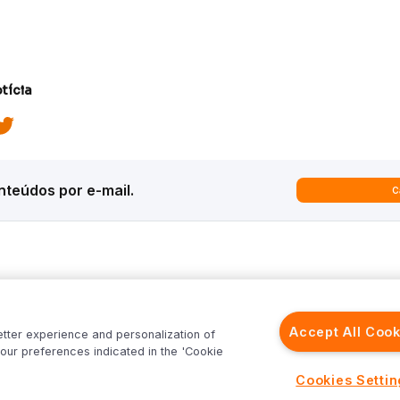
tícia
teúdos por e-mail.
C
ques
Análises
Inter News
trategy
Macroeconomia
Inter Strategy
Accept All Cook
etter experience and personalization of
recast
Renda Variável
Inter News RV
our preferences indicated in the 'Cookie
rld
Renda Fixa
Inter News RF
Inter
Investimentos no Exterior
Top Funds
Cookies Setti
Fundos