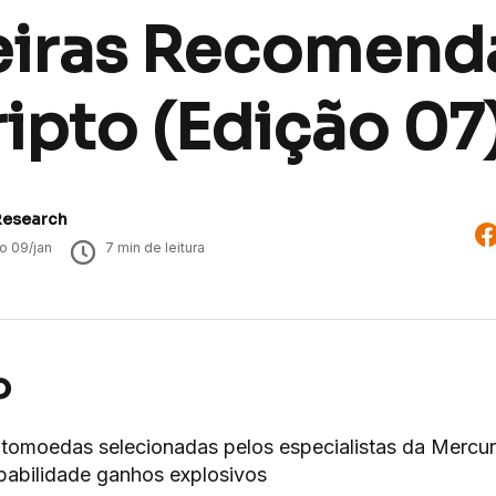
eiras Recomend
ipto (Edição 07
Research
do
09/jan
7
min de leitura
o
iptomoedas selecionadas pelos especialistas da Mercu
babilidade ganhos explosivos