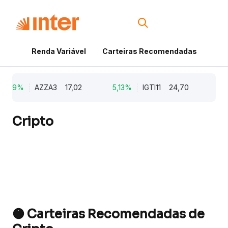
Renda Variável
Carteiras Recomendadas
Cri
9,79%
AZZA3
17,02
5,13%
IGTI11
24,70
1,
Cripto
🟠 Carteiras Recomendadas de