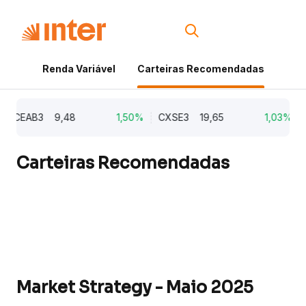
Renda Variável
Carteiras Recomendadas
Cri
CEAB3
9,48
1,50%
CXSE3
19,65
1,03%
CY
Carteiras Recomendadas
Market Strategy - Maio 2025