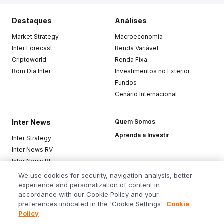
Destaques
Análises
Market Strategy
Macroeconomia
Inter Forecast
Renda Variável
Criptoworld
Renda Fixa
Bom Dia Inter
Investimentos no Exterior
Fundos
Cenário Internacional
Inter News
Quem Somos
Aprenda a Investir
Inter Strategy
Inter News RV
Inter News RF
Top Funds
We use cookies for security, navigation analysis, better
experience and personalization of content in
accordance with our Cookie Policy and your
Baixe o app
preferences indicated in the 'Cookie Settings'.
Cookie
Policy