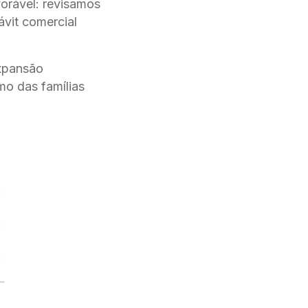
vorável: revisamos
vit comercial
xpansão
mo das famílias