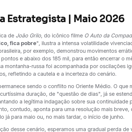
a Estrategista | Maio 2026
ica de
João Grilo
, do icônico filme
O Auto da Compad
ico, fica pobre
", ilustra a intensa volatilidade vivenc
 brasileira, por exemplo, demonstrou movimentos errát
 pontos e abaixo dos 185 mil, para então encerrar o m
ssa montanha-russa foi acompanhada por oscilações i
s, refletindo a cautela e a incerteza do cenário.
 permanece sendo o conflito no Oriente Médio. O que
curtíssima duração, de "questão de dias", já se esten
ntando a legítima indagação sobre sua continuidade 
to, contudo, aponta para uma resolução mais breve,
 já para maio ou, no mais tardar, o início de junho.
ção desse cenário, esperamos uma gradual perda de v