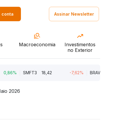
a conta
Assinar Newsletter
s
Macroeconomia
Investimentos
no Exterior
6%
SMFT3
18,42
-7,62%
BRAV3
18,45
-5,1
Maio 2026