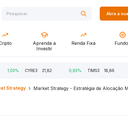
Abra a su
Cripto
Aprenda a
Renda Fixa
Fundo
Investir
03%
CYRE3
21,82
0,93%
TIMS3
18,86
0,8
et Strategy
Market Strategy - Estratégia de Alocação 