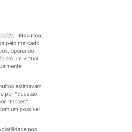
ecida
, "
Fica rico,
iada pelo mercado
icos, operando
ês em um virtual
gualmente
 muitos estimavam
de por "questão
por "meses".
 com um possível
olatilidade nos