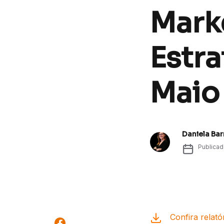
Marke
Estr
Maio
Daniela Bar
Publica
Confira relató