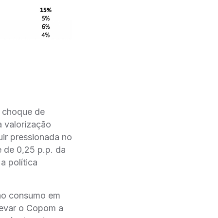
o choque de
a valorização
uir pressionada no
 de 0,25 p.p. da
 política
s ao consumo em
 levar o Copom a