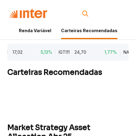
Renda Variável
Carteiras Recomendadas
Cri
17,02
5,13%
IGTI11
24,70
1,77%
NATU3
8,
Carteiras Recomendadas
Market Strategy Asset