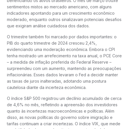
beneficiando os ativos brasileiros. O mês de março trouxe
sentimentos mistos ao mercado americano, com alguns
indicadores apontando para um crescimento econômico
moderado, enquanto outros sinalizavam potenciais desafios
que exigiram análise cuidadosa dos dados.
O trimestre também foi marcado por dados importantes: o
PIB do quarto trimestre de 2024 cresceu 2,4%,
evidenciando uma moderação econômica. Embora o CPI
tenha mostrado um arrefecimento na taxa anual, o PCE Core
– a medida de inflação preferida do Federal Reserve –
surpreendeu com um aumento, mantendo as preocupações
inflacionárias. Esses dados levaram o Fed a decidir manter
as taxas de juros inalteradas, adotando uma postura
cautelosa diante da incerteza econômica.
O índice S&P 500 registrou um declínio acumulado de cerca
de 4,6% no mês, refletindo a apreensão dos investidores
quanto às incertezas macroeconômicas e políticas. Além
disso, as novas políticas do governo sobre imigração e
tarifas continuam a criar incertezas. O índice VIX, que mede