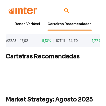
Renda Variável
Carteiras Recomendadas
Cri
AZZA3
17,02
5,13%
IGTI11
24,70
1,77%
NA
Carteiras Recomendadas
Market Strategy: Agosto 2025