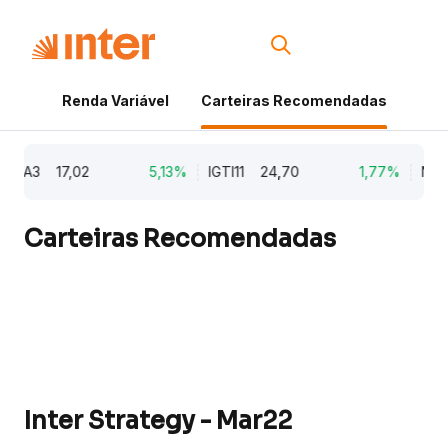
Renda Variável
Carteiras Recomendadas
Cri
3
17,02
5,13%
IGTI11
24,70
1,77%
NATU3
Carteiras Recomendadas
Inter Strategy - Mar22