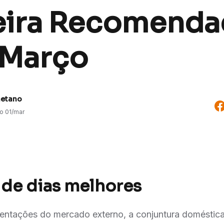
eira Recomenda
| Março
aetano
do
01/mar
 de dias melhores
mentações do mercado externo, a conjuntura doméstic