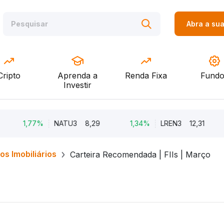
Abra a su
Cripto
Aprenda a
Renda Fixa
Fundo
Investir
1,77%
NATU3
8,29
1,34%
LREN3
12,31
-8
os Imobiliários
Carteira Recomendada | FIIs | Março