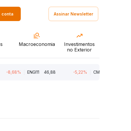
a conta
Assinar Newsletter
s
Macroeconomia
Investimentos
no Exterior
,68%
ENGI11
46,88
-5,22%
CMIN3
5,45
-5