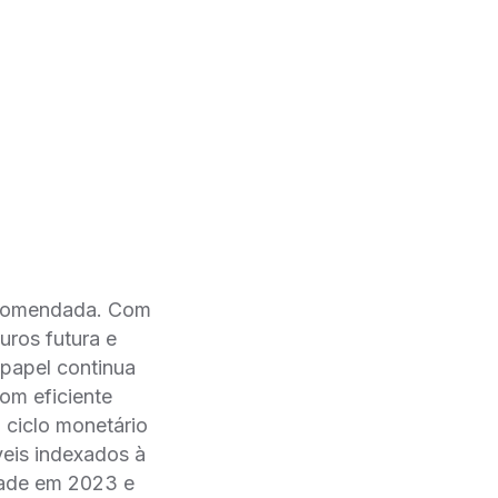
recomendada. Com
uros futura e
 papel continua
om eficiente
o ciclo monetário
veis indexados à
idade em 2023 e