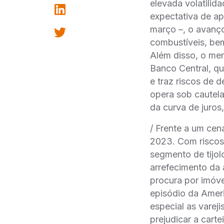
elevada volatilid
expectativa de ap
março –, o avanço
combustíveis, be
Além disso, o mer
Banco Central, qu
e traz riscos de 
opera sob cautela
da curva de juros
/ Frente a um ce
2023. Com riscos 
segmento de tijol
arrefecimento da 
procura por imóv
episódio da Ameri
especial as vare
prejudicar a cart