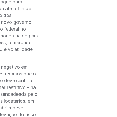
staque para
a até o fim de
ão dos
o novo governo.
o federal no
 monetária no país
ções, o mercado
 e volatilidade
o negativo em
, esperamos que o
o deve sentir o
r restritivo – na
desencadeada pelo
s locatários, em
também deve
elevação do risco