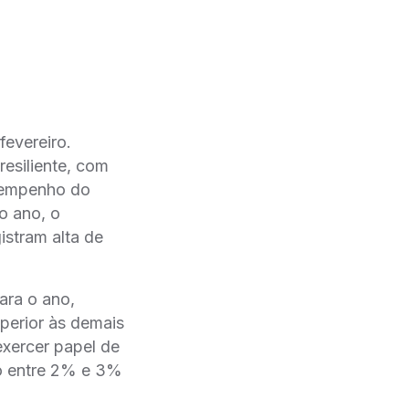
evereiro.
esiliente, com
esempenho do
o ano, o
stram alta de
para o ano,
perior às demais
exercer papel de
io entre 2% e 3%