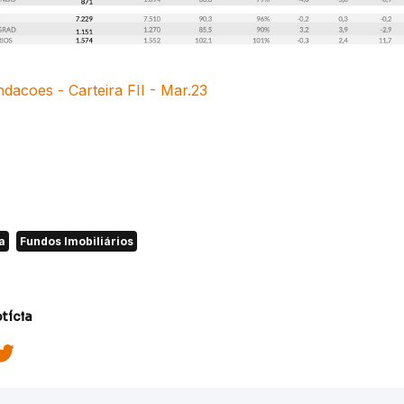
dacoes - Carteira FII - Mar.23
a
Fundos Imobiliários
tícia