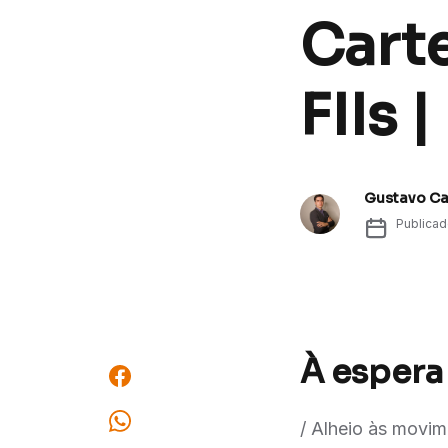
Cart
FIIs 
Gustavo C
Publica
À espera
/ Alheio às movi