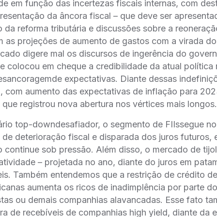
ade em função das incertezas fiscais internas, com de
resentação da âncora fiscal – que deve ser apresentad
 da reforma tributária e discussões sobre a reoneraç
m as projeções de aumento de gastos com a virada d
cado digere mal os discursos de ingerência do govern
e colocou em cheque a credibilidade da atual política
desancoragemde expectativas. Diante dessas indefini
, com aumento das expectativas de inflação para 2023
, que registrou nova abertura nos vértices mais longos.
nário top-downdesafiador, o segmento de FIIssegue n
de deterioração fiscal e disparada dos juros futuros
o continue sob pressão. Além disso, o mercado de tijol
atividade – projetada no ano, diante do juros em patama
eis. Também entendemos que a restrição de crédito 
canas aumenta os ricos de inadimplência por parte do
jistas ou demais companhias alavancadas. Esse fato 
eira de recebíveis de companhias high yield, diante da 