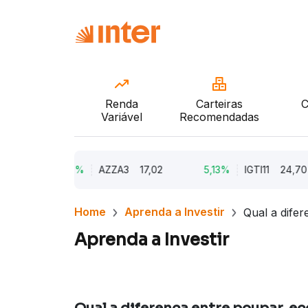
Renda
Carteiras
C
Variável
Recomendadas
96
9,79%
AZZA3
17,02
5,13%
IGTI11
24,70
Home
Aprenda a Investir
Qual a difer
Aprenda a Investir