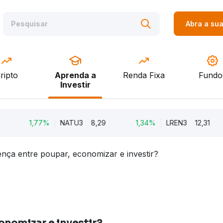
Abra a su
ripto
Aprenda a
Renda Fixa
Fundo
Investir
1,77%
NATU3
8,29
1,34%
LREN3
12,31
ença entre poupar, economizar e investir?