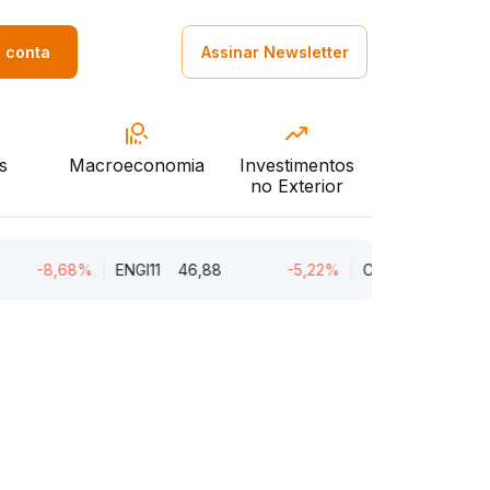
a conta
Assinar Newsletter
s
Macroeconomia
Investimentos
no Exterior
-8,68%
ENGI11
46,88
-5,22%
CMIN3
5,45