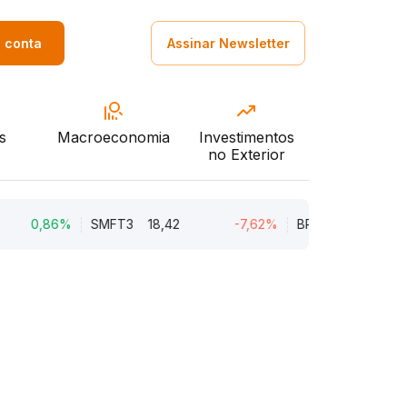
a conta
Assinar Newsletter
s
Macroeconomia
Investimentos
no Exterior
0,86%
SMFT3
18,42
-7,62%
BRAV3
18,45