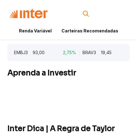
Renda Variável
Carteiras Recomendadas
Cri
2%
EMBJ3
93,00
2,75%
BRAV3
19,45
2,6
Aprenda a Investir
Inter Dica | A Regra de Taylor