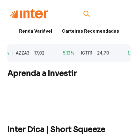
Renda Variável
Carteiras Recomendadas
Cri
79%
AZZA3
17,02
5,13%
IGTI11
24,70
1,77%
Aprenda a Investir
Inter Dica | Short Squeeze