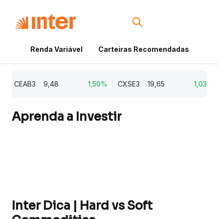
Renda Variável
Carteiras Recomendadas
Cri
CEAB3
9,48
1,50%
CXSE3
19,65
1,03%
Aprenda a Investir
Inter Dica | Hard vs Soft