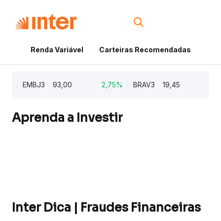
Renda Variável
Carteiras Recomendadas
Cri
2%
EMBJ3
93,00
2,75%
BRAV3
19,45
2,64
Aprenda a Investir
Inter Dica | Fraudes Financeiras