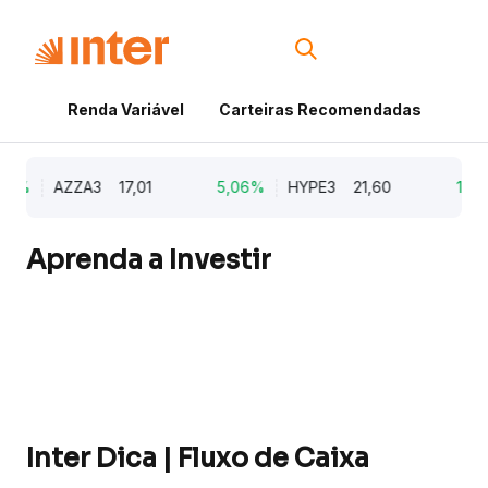
Renda Variável
Carteiras Recomendadas
Cri
3%
AZZA3
17,01
5,06%
HYPE3
21,60
1,27%
Aprenda a Investir
Inter Dica | Fluxo de Caixa