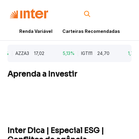
Renda Variável
Carteiras Recomendadas
Cri
9%
AZZA3
17,02
5,13%
IGTI11
24,70
1,77%
Aprenda a Investir
Inter Dica | Especial ESG |