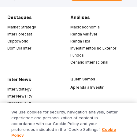
Destaques
Análises
Market Strategy
Macroeconomia
Inter Forecast
Renda Variável
Criptoworld
Renda Fixa
Bom Dia Inter
Investimentos no Exterior
Fundos
Cenário Internacional
Inter News
Quem Somos
Aprenda a Investir
Inter Strategy
Inter News RV
Inter News RF
Top Funds
We use cookies for security, navigation analysis, better
experience and personalization of content in
accordance with our Cookie Policy and your
Baixe o app
preferences indicated in the 'Cookie Settings'.
Cookie
Policy