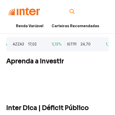
Renda Variável
Carteiras Recomendadas
Cri
9%
AZZA3
17,02
5,13%
IGTI11
24,70
1,77%
Aprenda a Investir
Inter Dica | Déficit Público