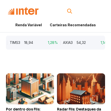
Renda Variável
Carteiras Recomendadas
Cri
%
TIMS3
18,94
1,28%
AXIA3
54,32
1,14%
Por dentro dos FIIs:
Radar FIIs: Destaques da